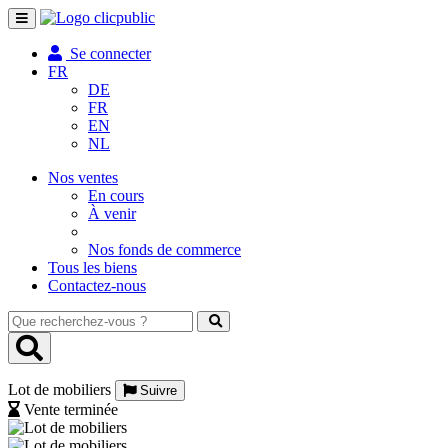
Toggle
navigation
Se connecter
FR
DE
FR
EN
NL
Nos ventes
En cours
À venir
Nos fonds de commerce
Tous les biens
Contactez-nous
Que
recherchez-
vous
?
Lot de mobiliers
Suivre
Vente terminée