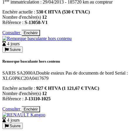
ère
1
immatriculation : 29/04/2013 - 185720 km au compteur
Enchère actuelle :
530 € HTVA (530 € TVAC)
Nombre d'enchère(s)
12
Référence :
S-13058-V1
Consulter
Enchérir
4 jours
Suivre
Remorque basculante hors contenu
SARIS SA2000ADouble essieux Pas de documents de bord Serial :
XLG0PKC20A0417679
Enchère actuelle :
927 € HTVA (1 121,67 € TVAC)
Nombre d'enchère(s)
12
Référence :
J-13110-1025
Consulter
Enchérir
4 jours
Suivre