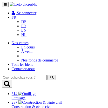
Toggle
navigation
Se connecter
FR
DE
FR
EN
NL
Nos ventes
En cours
À venir
Nos fonds de commerce
Tous les biens
Contactez-nous
Que
recherchez-
vous
?
314
Outillage
287
Construction & génie civil