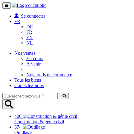
Toggle
navigation
Se connecter
FR
DE
FR
EN
NL
Nos ventes
En cours
À venir
Nos fonds de commerce
Tous les biens
Contactez-nous
Que
recherchez-
vous
?
400
Construction & génie civil
374
Outillage