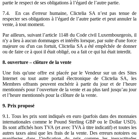
partie le respect de ses obligations à l’égard de l’autre partie.
7.4. En cas d'erreur humaine, Clictelia SA n’est pas tenue de
respecter ses obligations à l’égard de l’autre partie et peut annuler la
vente, à tout moment.
Par ailleurs, suivant l’article 1148 du Code civil Luxembourgeois, il
n'y a lieu à aucun dommages et intérêts lorsque, par suite d'une force
majeure ou d'un cas fortuit, Clictelia SA a été empêchée de donner
ou de faire ce à quoi il était obligé, ou a fait ce qui lui était interdit.
8. ouverture – clôture de la vente
Une fois qu'une offre est placée par le Vendeur sur un des Sites
Internet ou tout autre portail électronique de Clictelia SA, les
Membres offrants peuvent enchérir à partir du jour et de l’heure
mentionnés pour l’ouverture de la vente et au plus tard jusqu’au jour
et l’heure mentionnés pour la clôture de la vente.
9. Prix proposé
9.1. Tous les prix sont indiqués en euro (parfois dans des monnaies
internationales comme le Pound Sterling GBP ou le Dollar USD).
Ils sont affichés hors TVA (et avec TVA à titre indicatif) et toutes les
autres taxes ainsi que les frais de la vente. Des erreurs notoires ou
manifestes dans l’indication du prix comme les inexactitudes