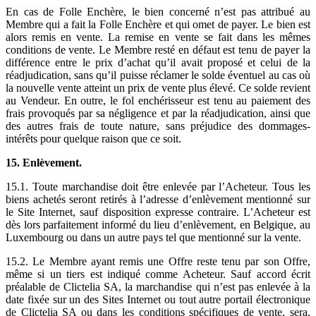
En cas de Folle Enchère, le bien concerné n’est pas attribué au
Membre qui a fait la Folle Enchère et qui omet de payer. Le bien est
alors remis en vente. La remise en vente se fait dans les mêmes
conditions de vente. Le Membre resté en défaut est tenu de payer la
différence entre le prix d’achat qu’il avait proposé et celui de la
réadjudication, sans qu’il puisse réclamer le solde éventuel au cas où
la nouvelle vente atteint un prix de vente plus élevé. Ce solde revient
au Vendeur. En outre, le fol enchérisseur est tenu au paiement des
frais provoqués par sa négligence et par la réadjudication, ainsi que
des autres frais de toute nature, sans préjudice des dommages-
intérêts pour quelque raison que ce soit.
15. Enlèvement.
15.1. Toute marchandise doit être enlevée par l’Acheteur. Tous les
biens achetés seront retirés à l’adresse d’enlèvement mentionné sur
le Site Internet, sauf disposition expresse contraire. L’Acheteur est
dès lors parfaitement informé du lieu d’enlèvement, en Belgique, au
Luxembourg ou dans un autre pays tel que mentionné sur la vente.
15.2. Le Membre ayant remis une Offre reste tenu par son Offre,
même si un tiers est indiqué comme Acheteur. Sauf accord écrit
préalable de Clictelia SA, la marchandise qui n’est pas enlevée à la
date fixée sur un des Sites Internet ou tout autre portail électronique
de Clictelia SA ou dans les conditions spécifiques de vente, sera,