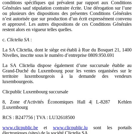
conditions spécifiques qui prévalent par rapport aux Conditions
Générales sauf stipulation contraire écrite. Une dérogation sur l’une
ou plusieurs des dispositions des présentes Conditions Générales
n’est autorisée que sur production d’un écrit expressément convenu
et approuvé. Les autres dispositions de ces Conditions Générales
restent alors en vigueur telles quelles.
c.
Clictelia SA
:
La SA Clictelia, dont le siège est établi à Rue du Bosquet 21, 1400
Nivelles, inscrite sous le numéro d’entreprise 0809.950.691
La SA Clictelia dispose également d’une succursale établie au
Grand-Duché du Luxembourg pour les ventes organisées sur le
territoire luxembourgeois à la demande des vendeurs
luxembourgeois.
Clicpublic Luxembourg succursale
8, Zone d'Activités Économiques Hall 4| L-8287 Kehlen
|Luxembourg
RCS : B247756 | TVA : LU32618500
www.clicpublic.be
et
www.clicpublic.lu
sont les portails
électroniques (sites) de la société Clictelia SA.