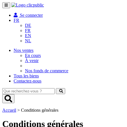
Toggle
navigation
Se connecter
FR
DE
FR
EN
NL
Nos ventes
En cours
À venir
Nos fonds de commerce
Tous les biens
Contactez-nous
Que
recherchez-
vous
?
Accueil
> Conditions générales
Conditions générales