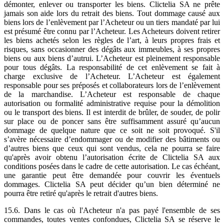
démonter, enlever ou transporter les biens. Clictelia SA ne prête
jamais son aide lors du retrait des biens. Tout dommage causé aux
biens lors de l’enlèvement par l’Acheteur ou un tiers mandaté par lui
est présumé être connu par l’Acheteur. Les Acheteurs doivent retirer
les biens achetés selon les règles de l’art, à leurs propres frais et
risques, sans occasionner des dégâts aux immeubles, à ses propres
biens ou aux biens d’autrui. L’Acheteur est pleinement responsable
pour tous dégâts. La responsabilité de cet enlèvement se fait à
charge exclusive de l’Acheteur. L’Acheteur est également
responsable pour ses préposés et collaborateurs lors de l’enlèvement
de la marchandise. L’Acheteur est responsable de chaque
autorisation ou formalité administrative requise pour la démolition
ou le transport des biens. Il est interdit de brûler, de souder, de polir
sur place ou de poncer sans être suffisamment assuré qu’aucun
dommage de quelque nature que ce soit ne soit provoqué. S'il
s’avère nécessaire d’endommager ou de modifier des bâtiments ou
d’autres biens que ceux qui sont vendus, cela ne pourra se faire
qu'après avoir obtenu l’autorisation écrite de Clictelia SA aux
conditions posées dans le cadre de cette autorisation. Le cas échéant,
une garantie peut être demandée pour couvrir les éventuels
dommages. Clictelia SA peut décider qu’un bien déterminé ne
pourra être retiré qu'après le retrait d'autres biens.
15.6. Dans le cas où l'Acheteur n'a pas payé l'ensemble de ses
commandes, toutes ventes confondues, Clictelia SA se réserve le