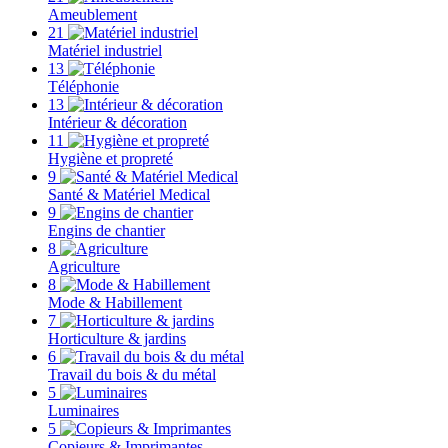
Ameublement
21
Matériel industriel
13
Téléphonie
13
Intérieur & décoration
11
Hygiène et propreté
9
Santé & Matériel Medical
9
Engins de chantier
8
Agriculture
8
Mode & Habillement
7
Horticulture & jardins
6
Travail du bois & du métal
5
Luminaires
5
Copieurs & Imprimantes