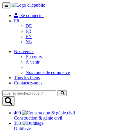
Toggle
navigation
Se connecter
FR
DE
FR
EN
NL
Nos ventes
En cours
À venir
Nos fonds de commerce
Tous les biens
Contactez-nous
Que
recherchez-
vous
?
400
Construction & génie civil
353
Outillage