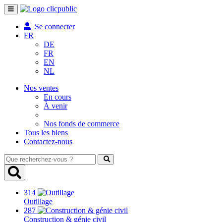
Toggle
navigation
Se connecter
FR
DE
FR
EN
NL
Nos ventes
En cours
À venir
Nos fonds de commerce
Tous les biens
Contactez-nous
Que
recherchez-
vous
?
314
Outillage
287
Construction & génie civil