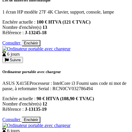
Lot de matériel informatique
1 écran HP modèle 27F 4K Clavier, support, console, lampe
Enchère actuelle :
100 € HTVA (121 € TVAC)
Nombre d'enchère(s)
13
Référence :
J-13245-18
Consulter
Enchérir
6 jours
Suivre
Ordinateur portable avec chargeur
ASUS X415EProcesseur : IntelCore i3 Fourni sans code ni mot de
passe, à reformater Serial : RCN0CV032786494
Enchère actuelle :
90 € HTVA (108,90 € TVAC)
Nombre d'enchère(s)
12
Référence :
J-13135-19
Consulter
Enchérir
6 jours