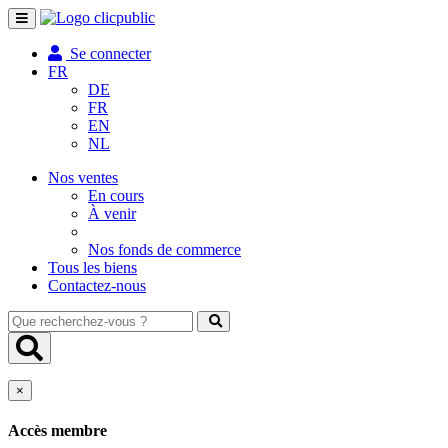
Toggle
navigation
Se connecter
FR
DE
FR
EN
NL
Nos ventes
En cours
À venir
Nos fonds de commerce
Tous les biens
Contactez-nous
Que
recherchez-
vous
?
×
Accès membre