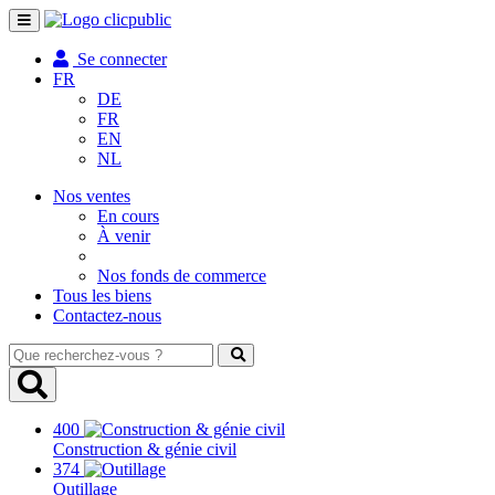
Toggle
navigation
Se connecter
FR
DE
FR
EN
NL
Nos ventes
En cours
À venir
Nos fonds de commerce
Tous les biens
Contactez-nous
Que
recherchez-
vous
?
400
Construction & génie civil
374
Outillage