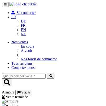
Toggle
navigation
Se connecter
FR
DE
FR
EN
NL
Nos ventes
En cours
À venir
Nos fonds de commerce
Tous les biens
Contactez-nous
Que
recherchez-
vous
?
Armoire
Suivre
Vente terminée