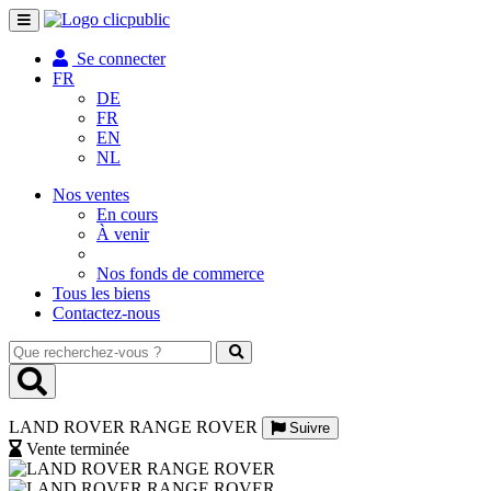
Toggle
navigation
Se connecter
FR
DE
FR
EN
NL
Nos ventes
En cours
À venir
Nos fonds de commerce
Tous les biens
Contactez-nous
Que
recherchez-
vous
?
LAND ROVER RANGE ROVER
Suivre
Vente terminée