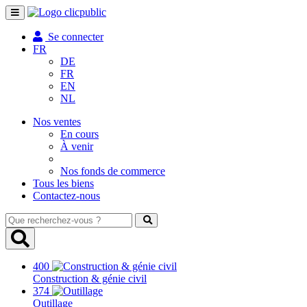
Toggle
navigation
Se connecter
FR
DE
FR
EN
NL
Nos ventes
En cours
À venir
Nos fonds de commerce
Tous les biens
Contactez-nous
Que
recherchez-
vous
?
400
Construction & génie civil
374
Outillage