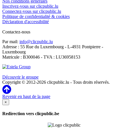
Nos conditions générales
Inscrivez-vous sur clicpublic.lu
Connectez-vous sur clicpublic.lu
Politique de confidentialité & cookies
Déclaration d'accessibilité
Contactez-nous
Par mail:
info@clicpublic.lu
Adresse : 55 Rue du Luxembourg - L-4931 Pontpierre -
Luxembourg
Matricule : B300046 - TVA : LU36958153
Clicpublic est une marque du groupe Estela
Découvrir le groupe
Copyright © 2012-2026 clicpublic.lu - Tous droits réservés.
Revenir en haut de la page
×
Redirection vers clicpublic.be