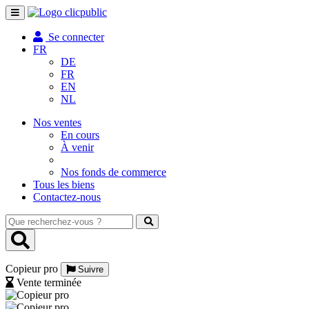
Toggle
navigation
Se connecter
FR
DE
FR
EN
NL
Nos ventes
En cours
À venir
Nos fonds de commerce
Tous les biens
Contactez-nous
Que
recherchez-
vous
?
Copieur pro
Suivre
Vente terminée