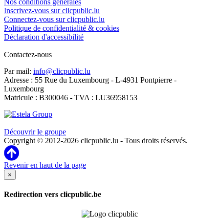
Nos conditions générales
Inscrivez-vous sur clicpublic.lu
Connectez-vous sur clicpublic.lu
Politique de confidentialité & cookies
Déclaration d'accessibilité
Contactez-nous
Par mail:
info@clicpublic.lu
Adresse : 55 Rue du Luxembourg - L-4931 Pontpierre -
Luxembourg
Matricule : B300046 - TVA : LU36958153
Clicpublic est une marque du groupe Estela
Découvrir le groupe
Copyright © 2012-2026 clicpublic.lu - Tous droits réservés.
Revenir en haut de la page
×
Redirection vers clicpublic.be