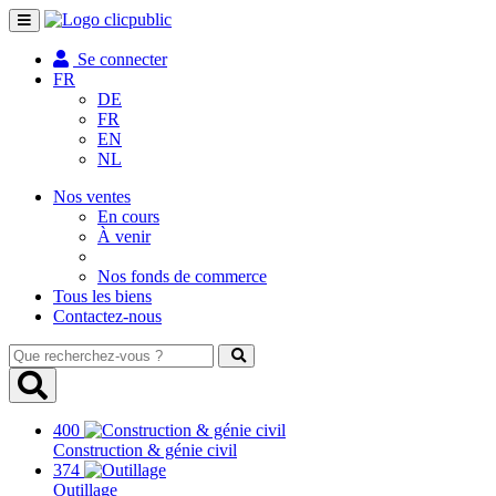
Toggle
navigation
Se connecter
FR
DE
FR
EN
NL
Nos ventes
En cours
À venir
Nos fonds de commerce
Tous les biens
Contactez-nous
Que
recherchez-
vous
?
400
Construction & génie civil
374
Outillage