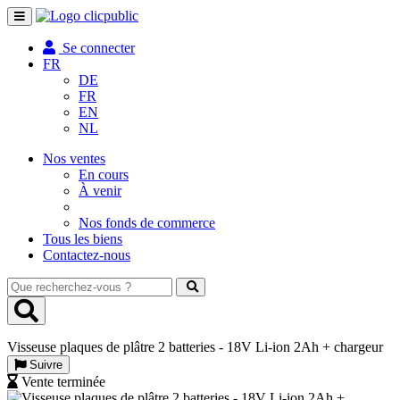
Toggle
navigation
Se connecter
FR
DE
FR
EN
NL
Nos ventes
En cours
À venir
Nos fonds de commerce
Tous les biens
Contactez-nous
Que
recherchez-
vous
?
Visseuse plaques de plâtre 2 batteries - 18V Li-ion 2Ah + chargeur
Suivre
Vente terminée