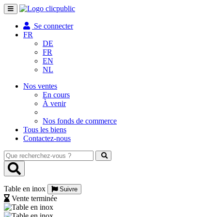
Toggle
navigation
Se connecter
FR
DE
FR
EN
NL
Nos ventes
En cours
À venir
Nos fonds de commerce
Tous les biens
Contactez-nous
Que
recherchez-
vous
?
Table en inox
Suivre
Vente terminée