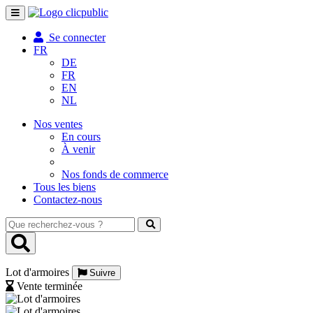
Toggle
navigation
Se connecter
FR
DE
FR
EN
NL
Nos ventes
En cours
À venir
Nos fonds de commerce
Tous les biens
Contactez-nous
Que
recherchez-
vous
?
Lot d'armoires
Suivre
Vente terminée