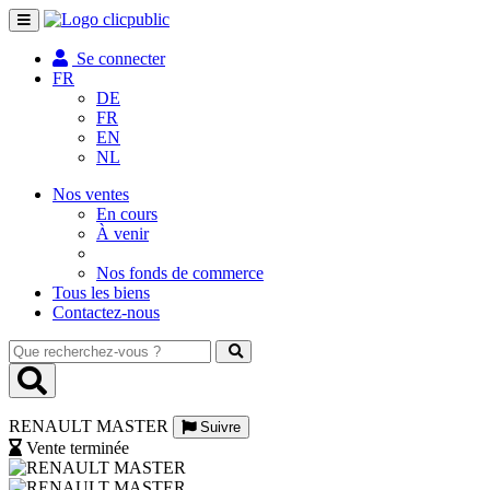
Toggle
navigation
Se connecter
FR
DE
FR
EN
NL
Nos ventes
En cours
À venir
Nos fonds de commerce
Tous les biens
Contactez-nous
Que
recherchez-
vous
?
RENAULT MASTER
Suivre
Vente terminée