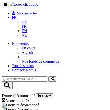
Toggle
navigation
Se connecter
FR
DE
FR
EN
NL
Nos ventes
En cours
À venir
Nos fonds de commerce
Tous les biens
Contactez-nous
Que
recherchez-
vous
?
Drone télécommandé
Suivre
Vente terminée