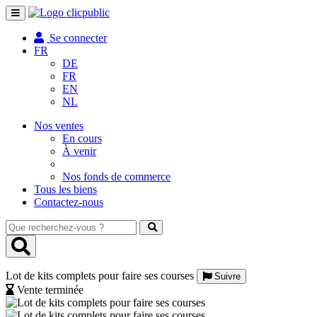
Toggle
navigation
Se connecter
FR
DE
FR
EN
NL
Nos ventes
En cours
À venir
Nos fonds de commerce
Tous les biens
Contactez-nous
Que
recherchez-
vous
?
Lot de kits complets pour faire ses courses
Suivre
Vente terminée