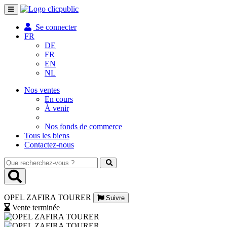
Toggle
navigation
Se connecter
FR
DE
FR
EN
NL
Nos ventes
En cours
À venir
Nos fonds de commerce
Tous les biens
Contactez-nous
Que
recherchez-
vous
?
OPEL ZAFIRA TOURER
Suivre
Vente terminée