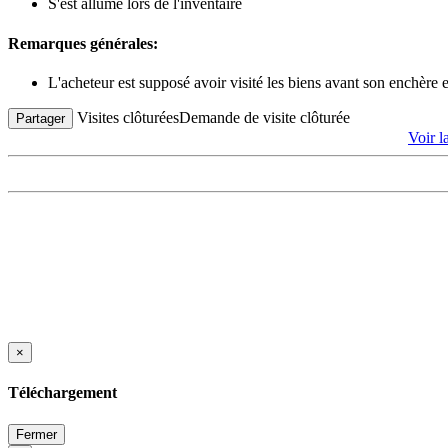
S'est allumé lors de l'inventaire
Remarques générales:
L'acheteur est supposé avoir visité les biens avant son enchère
Visites clôturées
Demande de visite clôturée
Partager
Voir 
×
Téléchargement
Fermer