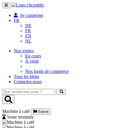
Toggle
navigation
Se connecter
FR
DE
FR
EN
NL
Nos ventes
En cours
À venir
Nos fonds de commerce
Tous les biens
Contactez-nous
Que
recherchez-
vous
?
Machine à café
Suivre
Vente terminée