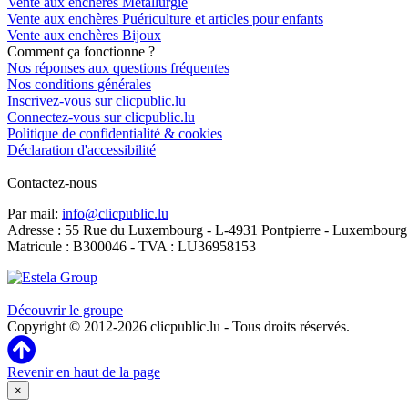
Vente aux enchères Métallurgie
Vente aux enchères Puériculture et articles pour enfants
Vente aux enchères Bijoux
Comment ça fonctionne ?
Nos réponses aux questions fréquentes
Nos conditions générales
Inscrivez-vous sur clicpublic.lu
Connectez-vous sur clicpublic.lu
Politique de confidentialité & cookies
Déclaration d'accessibilité
Contactez-nous
Par mail:
info@clicpublic.lu
Adresse : 55 Rue du Luxembourg - L-4931 Pontpierre - Luxembourg
Matricule : B300046 - TVA : LU36958153
Clicpublic est une marque du groupe Estela
Découvrir le groupe
Copyright © 2012-2026 clicpublic.lu - Tous droits réservés.
Revenir en haut de la page
×