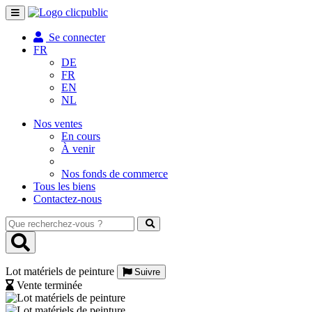
Toggle
navigation
Se connecter
FR
DE
FR
EN
NL
Nos ventes
En cours
À venir
Nos fonds de commerce
Tous les biens
Contactez-nous
Que
recherchez-
vous
?
Lot matériels de peinture
Suivre
Vente terminée