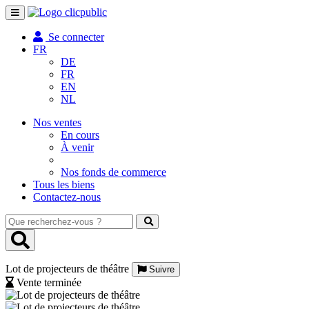
Toggle
navigation
Se connecter
FR
DE
FR
EN
NL
Nos ventes
En cours
À venir
Nos fonds de commerce
Tous les biens
Contactez-nous
Que
recherchez-
vous
?
Lot de projecteurs de théâtre
Suivre
Vente terminée