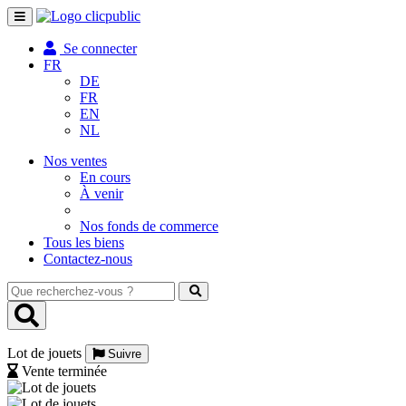
Toggle
navigation
Se connecter
FR
DE
FR
EN
NL
Nos ventes
En cours
À venir
Nos fonds de commerce
Tous les biens
Contactez-nous
Que
recherchez-
vous
?
Lot de jouets
Suivre
Vente terminée