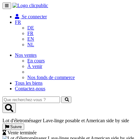
Toggle
navigation
Se connecter
FR
DE
FR
EN
NL
Nos ventes
En cours
À venir
Nos fonds de commerce
Tous les biens
Contactez-nous
Que
recherchez-
vous
?
Lot d'életroménager Lave-linge posable et American side by side
Suivre
Vente terminée