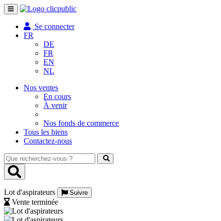
Toggle
navigation
Se connecter
FR
DE
FR
EN
NL
Nos ventes
En cours
À venir
Nos fonds de commerce
Tous les biens
Contactez-nous
Que
recherchez-
vous
?
Lot d'aspirateurs
Suivre
Vente terminée