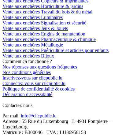
Vente aux enchères Copieurs & Imprimantes
Vente aux enchères Horticulture & jardins
Vente aux enchères Travail du bois & du métal
Vente aux enchères Luminaires
Vente aux enchères Signalisation et sécurité
Vente aux enchères Jeux & Jouets
Vente aux enchères Engins de manutention
Vente aux enchères Pharmaceutique & chimique
Vente aux enchères Métallurgie
Vente aux enchères Puériculture et articles pour enfants
Vente aux enchères Bijoux
Comment ça fonctionne ?
Nos réponses aux questions fréquentes
Nos conditions générales
Inscrivez-vous sur clicpublic.lu
Connectez-vous sur clicpublic.lu
Politique de confidentialité & cookies
Déclaration d'accessibilité
Contactez-nous
Par mail:
info@clicpublic.lu
Adresse : 55 Rue du Luxembourg - L-4931 Pontpierre -
Luxembourg
Matricule : B300046 - TVA : LU36958153