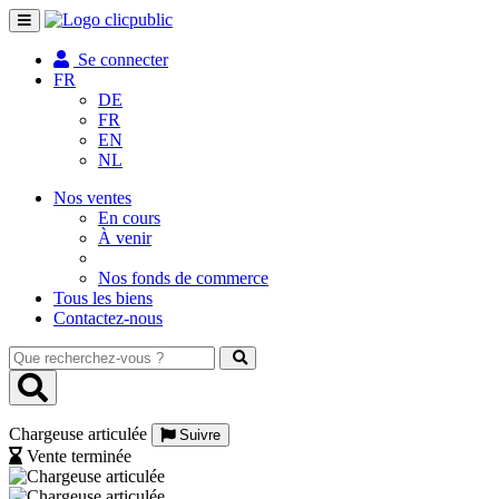
Toggle
navigation
Se connecter
FR
DE
FR
EN
NL
Nos ventes
En cours
À venir
Nos fonds de commerce
Tous les biens
Contactez-nous
Que
recherchez-
vous
?
Chargeuse articulée
Suivre
Vente terminée