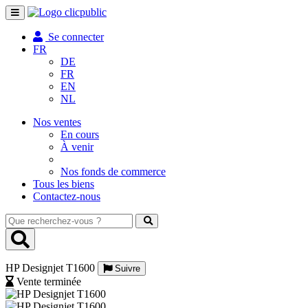
Toggle
navigation
Se connecter
FR
DE
FR
EN
NL
Nos ventes
En cours
À venir
Nos fonds de commerce
Tous les biens
Contactez-nous
Que
recherchez-
vous
?
HP Designjet T1600
Suivre
Vente terminée