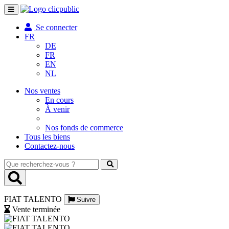
Toggle
navigation
Se connecter
FR
DE
FR
EN
NL
Nos ventes
En cours
À venir
Nos fonds de commerce
Tous les biens
Contactez-nous
Que
recherchez-
vous
?
FIAT TALENTO
Suivre
Vente terminée