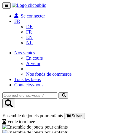
Toggle
navigation
Se connecter
FR
DE
FR
EN
NL
Nos ventes
En cours
À venir
Nos fonds de commerce
Tous les biens
Contactez-nous
Que
recherchez-
vous
?
Ensemble de jouets pour enfants
Suivre
Vente terminée