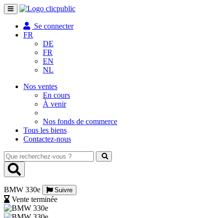
Toggle
navigation
Se connecter
FR
DE
FR
EN
NL
Nos ventes
En cours
À venir
Nos fonds de commerce
Tous les biens
Contactez-nous
Que
recherchez-
vous
?
BMW 330e
Suivre
Vente terminée