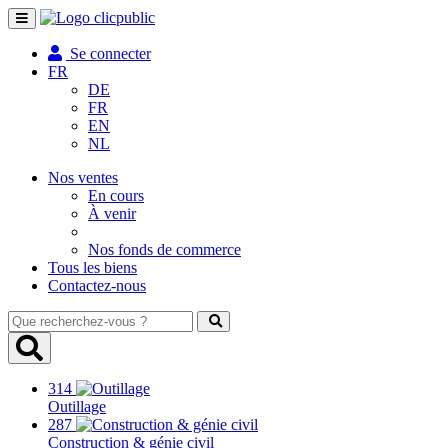
Toggle
navigation
Se connecter
FR
DE
FR
EN
NL
Nos ventes
En cours
À venir
Nos fonds de commerce
Tous les biens
Contactez-nous
Que
recherchez-
vous
?
314
Outillage
287
Construction & génie civil