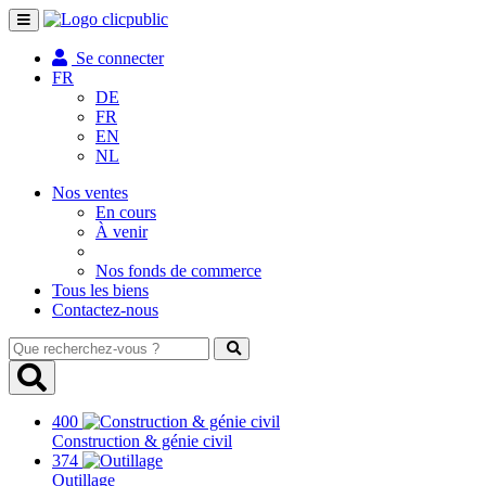
Toggle
navigation
Se connecter
FR
DE
FR
EN
NL
Nos ventes
En cours
À venir
Nos fonds de commerce
Tous les biens
Contactez-nous
Que
recherchez-
vous
?
400
Construction & génie civil
374
Outillage