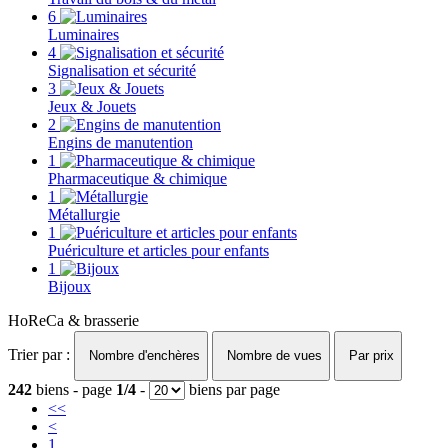
6
Luminaires
4
Signalisation et sécurité
3
Jeux & Jouets
2
Engins de manutention
1
Pharmaceutique & chimique
1
Métallurgie
1
Puériculture et articles pour enfants
1
Bijoux
HoReCa & brasserie
Trier par :
Nombre d'enchères
Nombre de vues
Par prix
242
biens - page
1/4
-
biens par page
<<
<
1