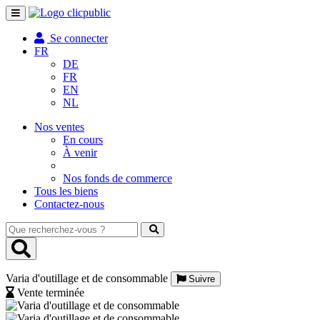
Toggle
navigation
Se connecter
FR
DE
FR
EN
NL
Nos ventes
En cours
À venir
Nos fonds de commerce
Tous les biens
Contactez-nous
Que
recherchez-
vous
?
Varia d'outillage et de consommable
Suivre
Vente terminée