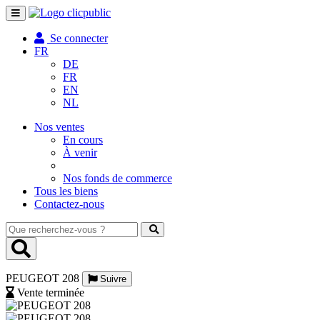
Toggle
navigation
Se connecter
FR
DE
FR
EN
NL
Nos ventes
En cours
À venir
Nos fonds de commerce
Tous les biens
Contactez-nous
Que
recherchez-
vous
?
PEUGEOT 208
Suivre
Vente terminée