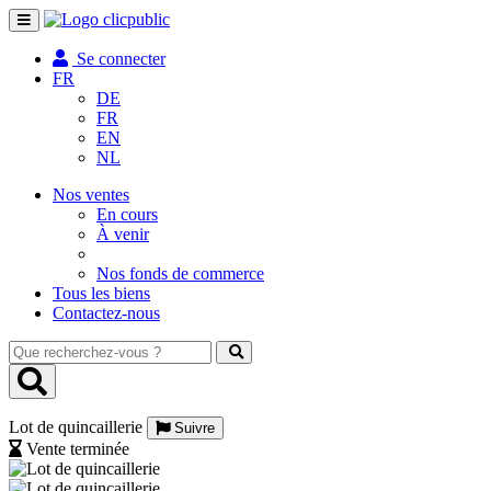
Toggle
navigation
Se connecter
FR
DE
FR
EN
NL
Nos ventes
En cours
À venir
Nos fonds de commerce
Tous les biens
Contactez-nous
Que
recherchez-
vous
?
Lot de quincaillerie
Suivre
Vente terminée