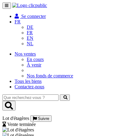
Toggle
navigation
Se connecter
FR
DE
FR
EN
NL
Nos ventes
En cours
À venir
Nos fonds de commerce
Tous les biens
Contactez-nous
Que
recherchez-
vous
?
Lot d'étagères
Suivre
Vente terminée