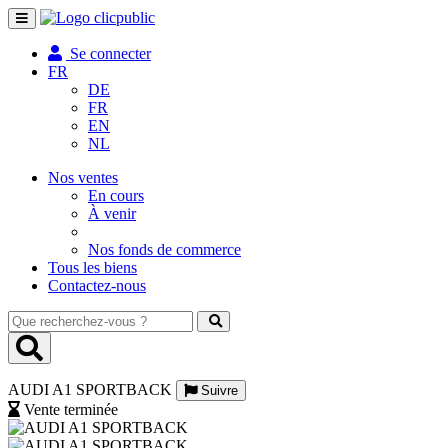
Toggle
navigation
Se connecter
FR
DE
FR
EN
NL
Nos ventes
En cours
À venir
Nos fonds de commerce
Tous les biens
Contactez-nous
Que
recherchez-
vous
?
AUDI A1 SPORTBACK
Suivre
Vente terminée