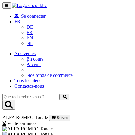
Toggle
navigation
Se connecter
FR
DE
FR
EN
NL
Nos ventes
En cours
À venir
Nos fonds de commerce
Tous les biens
Contactez-nous
Que
recherchez-
vous
?
ALFA ROMEO Tonale
Suivre
Vente terminée