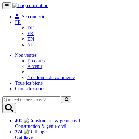
Toggle
navigation
Se connecter
FR
DE
FR
EN
NL
Nos ventes
En cours
À venir
Nos fonds de commerce
Tous les biens
Contactez-nous
Que
recherchez-
vous
?
400
Construction & génie civil
374
Outillage