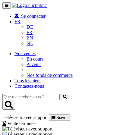
Toggle
navigation
Se connecter
FR
DE
FR
EN
NL
Nos ventes
En cours
À venir
Nos fonds de commerce
Tous les biens
Contactez-nous
Que
recherchez-
vous
?
Téléviseur avec support
Suivre
Vente terminée