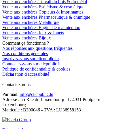
Vente aux enchères Travail du bois & du métal
Vente aux enchères Esthétisme & cosmétique
Vente aux enchères Copieurs & Imprimantes
Vente aux enchères Pharmaceutique & chimique
Vente aux enchères Métallurgie
Vente aux enchères Engins de manutention
Vente aux enchères Jeux & Jouets
Vente aux enchères Bijoux
Comment ça fonctionne ?
Nos réponses aux questions fréquentes
Nos conditions générales
Inscrivez-vous sur clicpublic.lu
Connectez-vous sur clicpublic.lu
Politique de confidentialité & cookies
Déclaration d'accessibilité
Contactez-nous
Par mail:
info@clicpublic.lu
Adresse : 55 Rue du Luxembourg - L-4931 Pontpierre -
Luxembourg
Matricule : B300046 - TVA : LU36958153
Clicpublic est une marque du groupe Estela