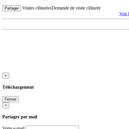
Visites clôturées
Demande de visite clôturée
Partager
Voir 
×
Téléchargement
Fermer
×
Partager par mail
Votre e-mail