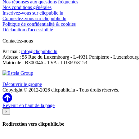
Nos réponses aux questions fréquentes
Nos conditions générales
Inscrivez-vous sur clicpublic.lu
Connectez-vous sur clicpublic.lu
Politique de confidentialité & cookies
Déclaration d'accessibilité
Contactez-nous
Par mail:
info@clicpublic.lu
Adresse : 55 Rue du Luxembourg - L-4931 Pontpierre - Luxembourg
Matricule : B300046 - TVA : LU36958153
Clicpublic est une marque du groupe Estela
Découvrir le groupe
Copyright © 2012-2026 clicpublic.lu - Tous droits réservés.
Revenir en haut de la page
×
Redirection vers clicpublic.be