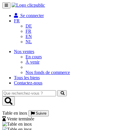
Toggle
navigation
Se connecter
FR
DE
FR
EN
NL
Nos ventes
En cours
À venir
Nos fonds de commerce
Tous les biens
Contactez-nous
Que
recherchez-
vous
?
Table en inox
Suivre
Vente terminée