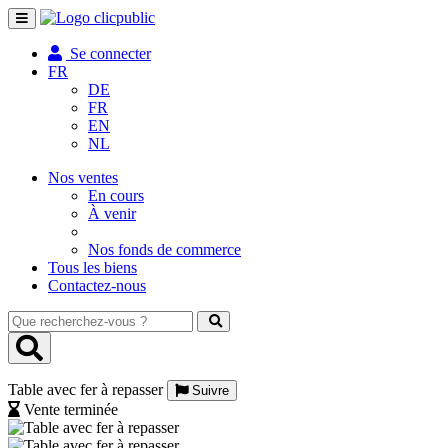
Toggle
navigation
Se connecter
FR
DE
FR
EN
NL
Nos ventes
En cours
À venir
Nos fonds de commerce
Tous les biens
Contactez-nous
Que
recherchez-
vous
?
Table avec fer à repasser
Suivre
Vente terminée