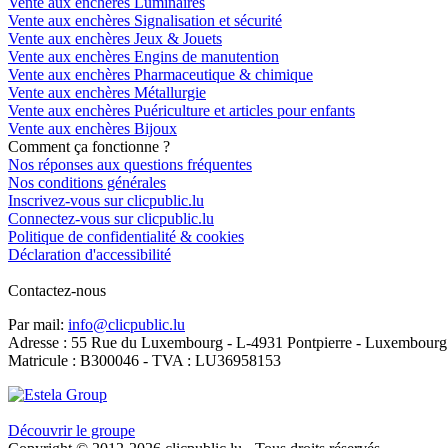
Vente aux enchères Luminaires
Vente aux enchères Signalisation et sécurité
Vente aux enchères Jeux & Jouets
Vente aux enchères Engins de manutention
Vente aux enchères Pharmaceutique & chimique
Vente aux enchères Métallurgie
Vente aux enchères Puériculture et articles pour enfants
Vente aux enchères Bijoux
Comment ça fonctionne ?
Nos réponses aux questions fréquentes
Nos conditions générales
Inscrivez-vous sur clicpublic.lu
Connectez-vous sur clicpublic.lu
Politique de confidentialité & cookies
Déclaration d'accessibilité
Contactez-nous
Par mail:
info@clicpublic.lu
Adresse : 55 Rue du Luxembourg - L-4931 Pontpierre - Luxembourg
Matricule : B300046 - TVA : LU36958153
Clicpublic est une marque du groupe Estela
Découvrir le groupe