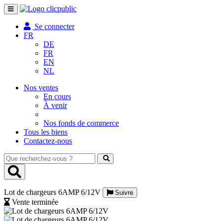
Toggle
navigation
Se connecter
FR
DE
FR
EN
NL
Nos ventes
En cours
À venir
Nos fonds de commerce
Tous les biens
Contactez-nous
Que
recherchez-
vous
?
Lot de chargeurs 6AMP 6/12V
Suivre
Vente terminée