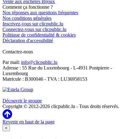
Vente aux enchères Bijoux
Comment ça fonctionne ?
Nos réponses aux questions fréquentes
Nos conditions générales
Inscrivez-vous sur clicpublic.lu
Connectez-vous sur clicpublic.lu
Politique de confidentialité & cookies
Déclaration d'accessibilité
Contactez-nous
Par mail:
info@clicpublic.lu
Adresse : 55 Rue du Luxembourg - L-4931 Pontpierre -
Luxembourg
Matricule : B300046 - TVA : LU36958153
Clicpublic est une marque du groupe Estela
Découvrir le groupe
Copyright © 2012-2026 clicpublic.lu - Tous droits réservés.
Revenir en haut de la page
×