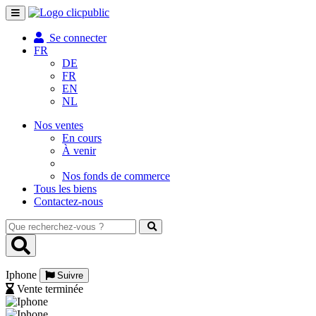
Toggle
navigation
Se connecter
FR
DE
FR
EN
NL
Nos ventes
En cours
À venir
Nos fonds de commerce
Tous les biens
Contactez-nous
Que
recherchez-
vous
?
Iphone
Suivre
Vente terminée