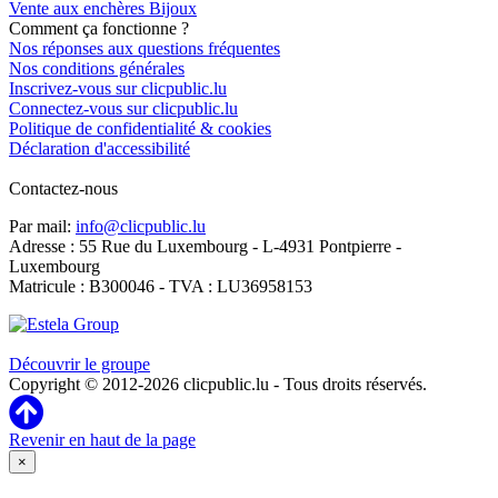
Vente aux enchères Bijoux
Comment ça fonctionne ?
Nos réponses aux questions fréquentes
Nos conditions générales
Inscrivez-vous sur clicpublic.lu
Connectez-vous sur clicpublic.lu
Politique de confidentialité & cookies
Déclaration d'accessibilité
Contactez-nous
Par mail:
info@clicpublic.lu
Adresse : 55 Rue du Luxembourg - L-4931 Pontpierre -
Luxembourg
Matricule : B300046 - TVA : LU36958153
Clicpublic est une marque du groupe Estela
Découvrir le groupe
Copyright © 2012-2026 clicpublic.lu - Tous droits réservés.
Revenir en haut de la page
×