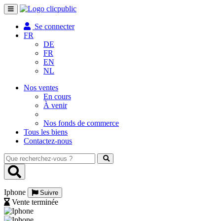
Toggle
navigation
Se connecter
FR
DE
FR
EN
NL
Nos ventes
En cours
À venir
Nos fonds de commerce
Tous les biens
Contactez-nous
Que
recherchez-
vous
?
Iphone
Suivre
Vente terminée