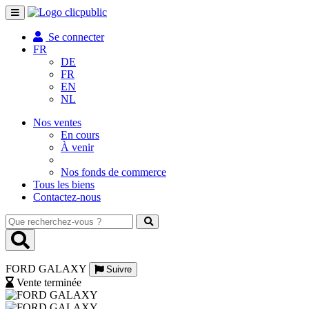
Toggle
navigation
Se connecter
FR
DE
FR
EN
NL
Nos ventes
En cours
À venir
Nos fonds de commerce
Tous les biens
Contactez-nous
Que
recherchez-
vous
?
FORD GALAXY
Suivre
Vente terminée