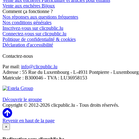
Vente aux enchères Puériculture et articles pour enfants
Vente aux enchères Bijoux
Comment ça fonctionne ?
Nos réponses aux questions fréquentes
Nos conditions générales
Inscrivez-vous sur clicpublic.lu
Connectez-vous sur clicpublic.lu
Politique de confidentialité & cookies
Déclaration d'accessibilité
Contactez-nous
Par mail:
info@clicpublic.lu
Adresse : 55 Rue du Luxembourg - L-4931 Pontpierre - Luxembourg
Matricule : B300046 - TVA : LU36958153
Clicpublic est une marque du groupe Estela
Découvrir le groupe
Copyright © 2012-2026 clicpublic.lu - Tous droits réservés.
Revenir en haut de la page
×