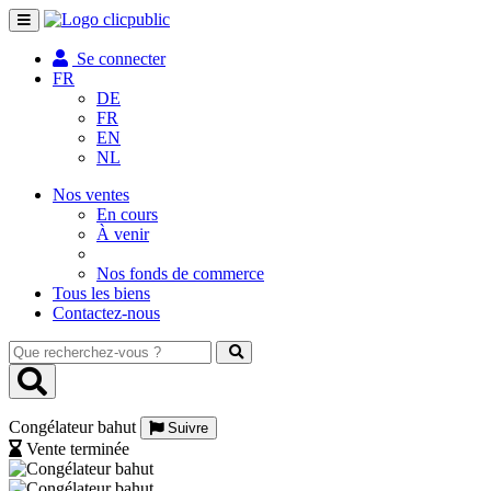
Toggle
navigation
Se connecter
FR
DE
FR
EN
NL
Nos ventes
En cours
À venir
Nos fonds de commerce
Tous les biens
Contactez-nous
Que
recherchez-
vous
?
Congélateur bahut
Suivre
Vente terminée