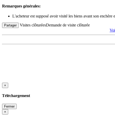
Remarques générales:
L'acheteur est supposé avoir visité les biens avant son enchère
Visites clôturées
Demande de visite clôturée
Partager
Vo
×
Téléchargement
Fermer
×