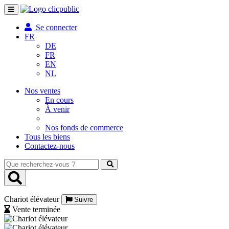
Toggle
navigation
Se connecter
FR
DE
FR
EN
NL
Nos ventes
En cours
À venir
Nos fonds de commerce
Tous les biens
Contactez-nous
Que
recherchez-
vous
?
Chariot élévateur
Suivre
Vente terminée