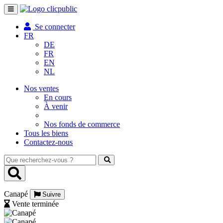
Toggle
navigation
Se connecter
FR
DE
FR
EN
NL
Nos ventes
En cours
À venir
Nos fonds de commerce
Tous les biens
Contactez-nous
Que
recherchez-
vous
?
Canapé
Suivre
Vente terminée